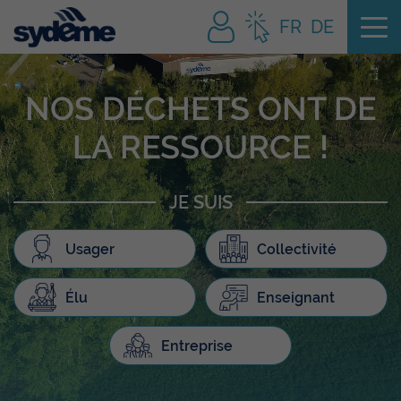
Tog
FR
DE
NOS DÉCHETS ONT DE
LA RESSOURCE !
JE SUIS
Usager
Collectivité
Élu
Enseignant
Entreprise