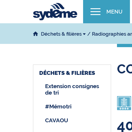
MENU
Déchets & filières
Radiographies a
C
DÉCHETS & FILIÈRES
Extension consignes
de tri
#Mémotri
4
CAVAOU