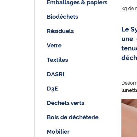
Emballages & papiers
kg de 
Biodéchets
Le S
Résiduels
une 
Verre
tenue
déch
Textiles
DASRI
Désorm
D3E
lunett
Déchets verts
Bois de déchèterie
Mobilier