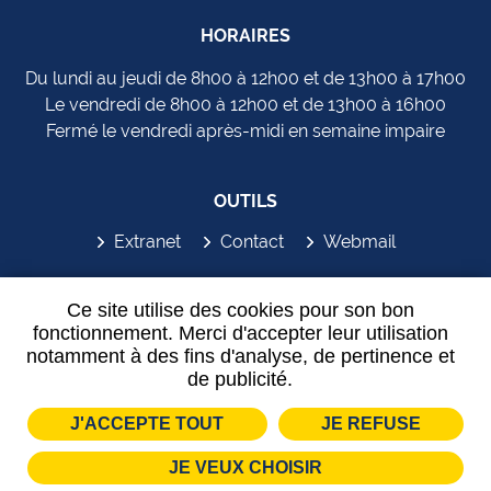
HORAIRES
Du lundi au jeudi de 8h00 à 12h00 et de 13h00 à 17h00
Le vendredi de 8h00 à 12h00 et de 13h00 à 16h00
Fermé le vendredi après-midi en semaine impaire
OUTILS
Extranet
Contact
Webmail
SYDEM'APP
Ce site utilise des cookies pour son bon
fonctionnement. Merci d'accepter leur utilisation
notamment à des fins d'analyse, de pertinence et
de publicité.
J'ACCEPTE TOUT
JE REFUSE
Plan de site
Mentions légales
Partenaires
JE VEUX CHOISIR
Données personnelles