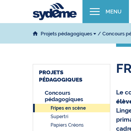
MENU
Projets pédagogiques
Concours p
FR
PROJETS
PÉDAGOGIQUES
Le c
Concours
pédagogiques
élève
Fripes en scène
Linge
Supertri
prima
Papiers Créons
cadre