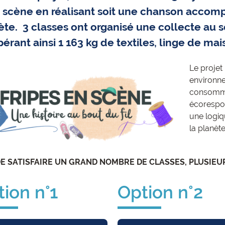
a scène en réalisant soit une chanson accomp
te. 3 classes ont organisé une collecte au 
érant ainsi 1 163 kg de textiles, linge de ma
Le projet 
environne
consommat
écorespon
une logiq
la planète
DE SATISFAIRE UN GRAND NOMBRE DE CLASSES, PLUSIEU
ion n°1
Option n°2