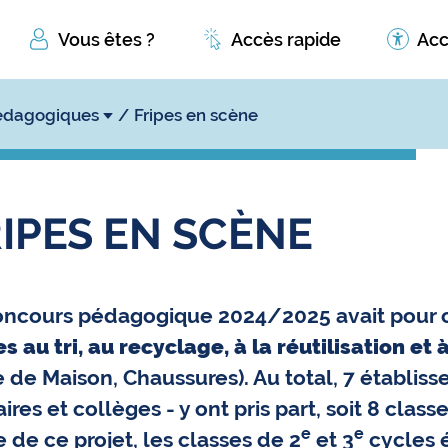
Vous êtes ?
Accès rapide
Acc
édagogiques
Fripes en scène
IPES EN SCÈNE
oncours pédagogique 2024/2025 avait pour o
s au tri, au recyclage, à la réutilisation et
 de Maison, Chaussures). Au total, 7 établis
ires et collèges - y ont pris part, soit 8 cla
e
e
 de ce projet, les classes de 2
et 3
cycles é