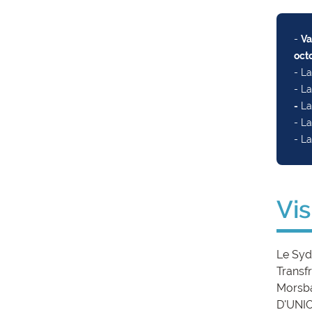
-
Va
oct
- La
- La
-
La
- La
- L
Vi
Le Syd
Transf
Morsbac
D'UNIO