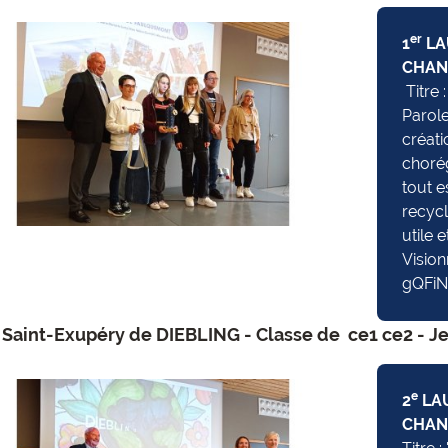
er
1
LAU
CHAN
Titre 
Parol
créat
chorég
tout e
recycle
utile e
Vision
gQFiN
 Saint-Exupéry de DIEBLING - Classe de ce1 ce2 - J
e
2
LAU
CHAN