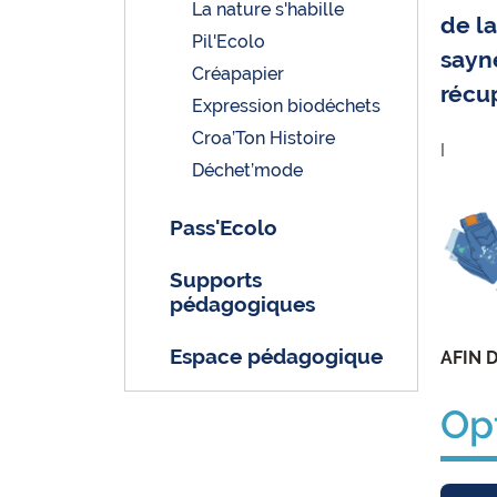
La nature s'habille
de l
Pil'Ecolo
saynè
Créapapier
récup
Expression biodéchets
Croa’Ton Histoire
I
Déchet’mode
Pass'Ecolo
Supports
pédagogiques
Espace pédagogique
AFIN 
Opt