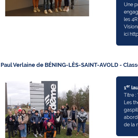
Une pr
engag
les 4R 
Vision
ici
htt
 Paul Verlaine de BÉNING-LÈS-SAINT-AVOLD - Clas
er
1
lau
Titre 
Les t
gaspil
abordé
de la 