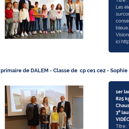
Titre :
Les él
surco
consé
bleue.
Vision
ici
htt
 primaire de DALEM - Classe de cp ce1 ce2 - Sophie 
1er l
825 kg
Chaus
e
3
lau
VIDÉ
Titre :