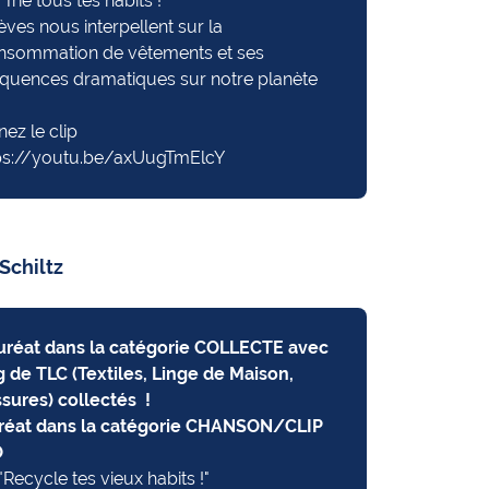
 "Trie tous tes habits !"
èves nous interpellent sur la
nsommation de vêtements et ses
quences dramatiques sur notre planète
nez le clip
ps://youtu.be/axUugTmElcY
Schiltz
auréat dans la catégorie COLLECTE avec
 de TLC (Textiles, Linge de Maison,
sures) collectés !
réat dans la catégorie CHANSON/CLIP
O
 "Recycle tes vieux habits !"