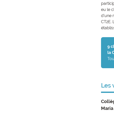
partic
eu le 
d'une 
CT2E. L
établi
9 c
la 
Tou
Les 
Collè
Maria