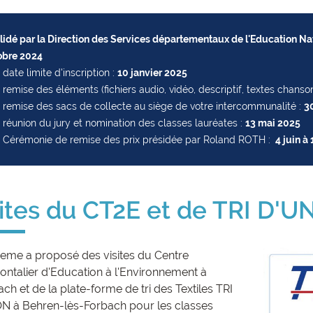
lidé par la Direction des Services départementaux de l'Education Nat
obre 2024
 date limite d'inscription :
10 janvier 2025
 remise des éléments (fichiers audio, vidéo, descriptif, textes chanson
 remise des sacs de collecte au siège de votre intercommunalité :
3
 réunion du jury et nomination des classes lauréates :
13 mai 2025
a Cérémonie de remise des prix présidée par Roland ROTH :
4 juin à
sites du CT2E et de TRI D'
eme a proposé des visites du Centre
rontalier d'Education à l'Environnement à
h et de la plate-forme de tri des Textiles TRI
N à Behren-lès-Forbach pour les classes