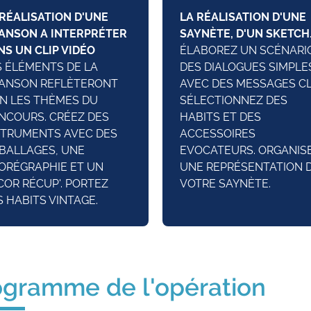
 RÉALISATION D'UNE
LA RÉALISATION D'UNE
ANSON A INTERPRÉTER
SAYNÈTE, D'UN SKETCH
NS UN CLIP VIDÉO
ÉLABOREZ UN SCÉNARI
S ÉLÉMENTS DE LA
DES DIALOGUES SIMPLE
ANSON REFLÈTERONT
AVEC DES MESSAGES CL
EN LES THÈMES DU
SÉLECTIONNEZ DES
NCOURS. CRÉEZ DES
HABITS ET DES
STRUMENTS AVEC DES
ACCESSOIRES
BALLAGES, UNE
EVOCATEURS. ORGANIS
ORÉGRAPHIE ET UN
UNE REPRÉSENTATION 
COR RÉCUP'. PORTEZ
VOTRE SAYNÈTE.
S HABITS VINTAGE.
ogramme de l'opération