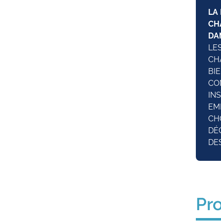
LA
CH
DA
LE
CH
BI
CO
IN
EM
CH
DÉ
DE
Pr