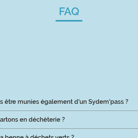
FAQ
les être munies également d'un Sydem'pass ?
cartons en déchèterie ?
a benne à déchets verts ?