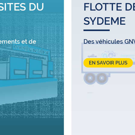
SITES DU
FLOTTE D
SYDEME
itements et de
Des véhicules GNV
EN SAVOIR PLUS