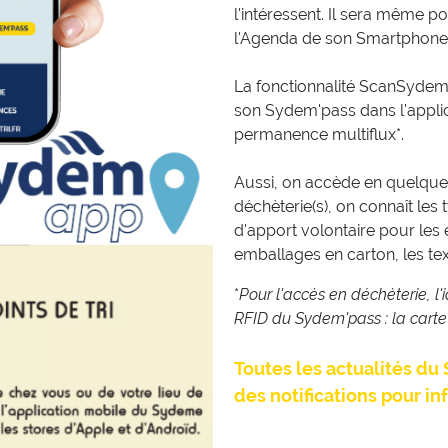
l'intéressent. Il sera même p
l'Agenda de son Smartphone
La fonctionnalité ScanSydem
son Sydem'pass dans l'applicat
permanence multiflux*.
Aussi, on accède en quelques
déchèterie(s), on connaît les
d'apport volontaire pour les 
emballages en carton, les text
*
Pour l'accès en déchèterie, l'
RFID du Sydem'pass : la carte
Toutes les actualités d
des notifications pour inf