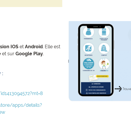
sion IOS
et
Android
. Elle est
e
et sur
Google Play
.
 :
/id1413094572?mt=8
store/apps/details?
iew