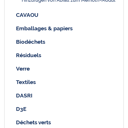
Hinzufügen von Abfall zum Memotri-Modul
CAVAOU
Emballages & papiers
Biodéchets
Résiduels
Verre
Textiles
DASRI
D3E
Déchets verts