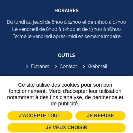
HORAIRES
Du lundi au jeudi de 8h00 à 12h00 et de 13h00 à 17h00
Le vendredi de 8h00 à 12h00 et de 13h00 à 16h00
Fermé le vendredi après-midi en semaine impaire
OUTILS
Extranet
Contact
Webmail
SYDEM'APP
Ce site utilise des cookies pour son bon
fonctionnement. Merci d'accepter leur utilisation
notamment à des fins d'analyse, de pertinence et
de publicité.
J'ACCEPTE TOUT
JE REFUSE
Plan de site
Mentions légales
Partenaires
JE VEUX CHOISIR
Données personnelles