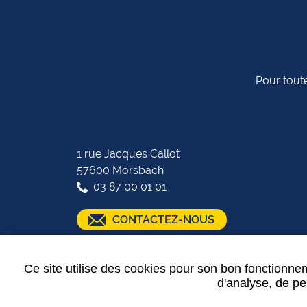
Pour toute
1 rue Jacques Callot
57600 Morsbach
03 87 00 01 01
CONTACTEZ-NOUS
SUIVEZ-NOUS :
Ce site utilise des cookies pour son bon fonctionnem
d'analyse, de per
Plan de site
-
Mentions légales
-
Partenaires
-