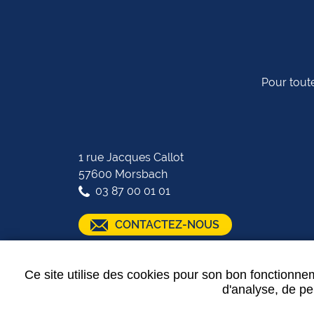
Pour toute
1 rue Jacques Callot
57600 Morsbach
03 87 00 01 01
CONTACTEZ-NOUS
SUIVEZ-NOUS :
Ce site utilise des cookies pour son bon fonctionnem
d'analyse, de per
Plan de site
-
Mentions légales
-
Partenaires
-