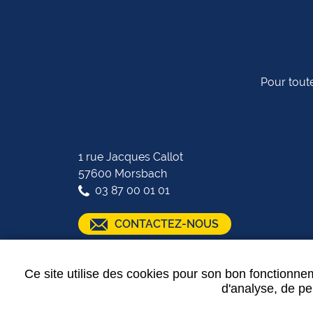
Pour toute
1 rue Jacques Callot
57600 Morsbach
03 87 00 01 01
CONTACTEZ-NOUS
SUIVEZ-NOUS :
Ce site utilise des cookies pour son bon fonctionnem
d'analyse, de per
Plan de site
-
Mentions légales
-
Partenaires
-