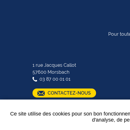
Pour toute
1 rue Jacques Callot
57600 Morsbach
03 87 00 01 01
CONTACTEZ-NOUS
SUIVEZ-NOUS :
Ce site utilise des cookies pour son bon fonctionnem
d'analyse, de per
Plan de site
-
Mentions légales
-
Partenaires
-