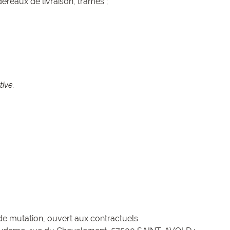
ereaux de livraison, trames ;
ive.
de mutation, ouvert aux contractuels