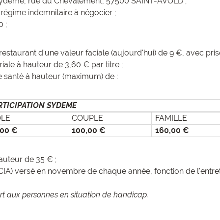
du Sydeme, rue du Chevalement, 57500 SAINT-AVOLD ;
 régime indemnitaire à négocier ;
 ;
 restaurant d'une valeur faciale (aujourd'hui) de 9 €, avec p
riale à hauteur de 3,60 € par titre ;
e santé à hauteur (maximum) de :
RTICIPATION SYDEME
OLE
COUPLE
FAMILLE
,00 €
100,00 €
160,00 €
auteur de 35 € ;
A) versé en novembre de chaque année, fonction de l'entreti
rt aux personnes en situation de handicap.