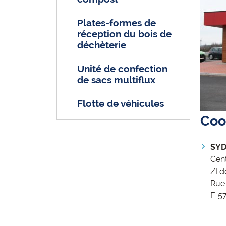
Plates-formes de
réception du bois de
déchèterie
Unité de confection
de sacs multiflux
Flotte de véhicules
Coo
SY
Cent
ZI 
Rue 
F-5