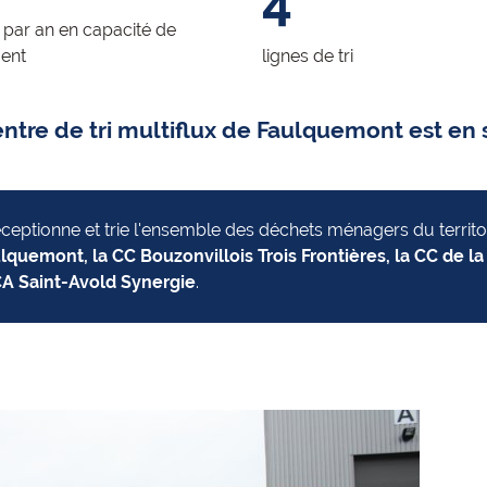
4
 par an en capacité de
ment
lignes de tri
entre de tri multiflux de Faulquemont est en
réceptionne et trie l'ensemble des déchets ménagers du
territ
lquemont, la CC Bouzonvillois Trois Frontières, la CC de 
A Saint-Avold Synergie
.