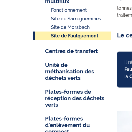
multiflux
tonnes
Fonctionnement
traite
Site de Sarreguemines
Site de Morsbach
Le c
Site de Faulquemont
Centres de transfert
Il 
Unité de
Fau
méthanisation des
la
C
déchets verts
Plates-formes de
réception des déchets
verts
Plates-formes
d'enlèvement du
compost