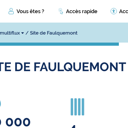
Vous êtes ?
Accès rapide
Acc
 multiflux
Site de Faulquemont
ITE DE FAULQUEMONT
0 000