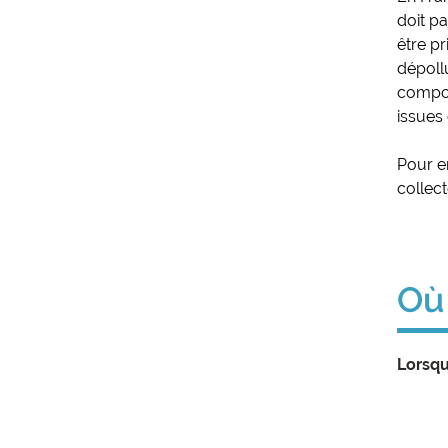
doit p
être p
dépoll
compos
issues
Pour e
collect
Où
Lorsqu