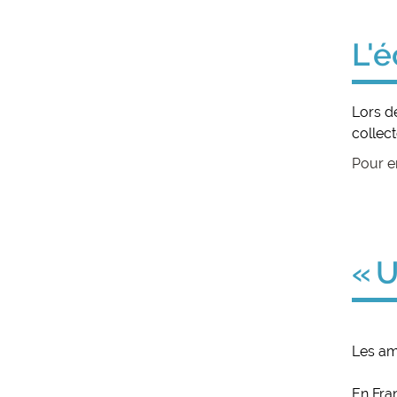
L'é
Lors d
collect
Pour e
« 
Les amp
En Fra