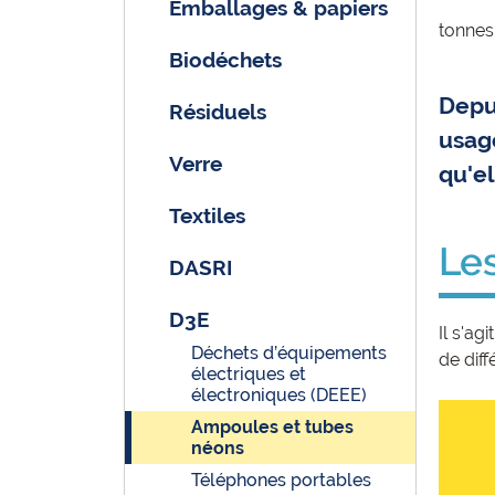
Emballages & papiers
tonnes
Biodéchets
Depu
Résiduels
usag
Verre
qu'el
Textiles
Les
DASRI
D3E
Il s'a
Déchets d’équipements
de diff
électriques et
électroniques (DEEE)
Ampoules et tubes
néons
Téléphones portables