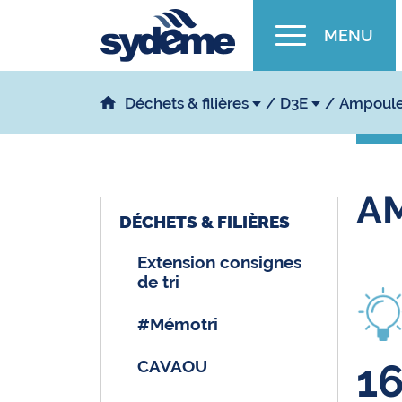
MENU
Déchets & filières
D3E
Ampoule
A
DÉCHETS & FILIÈRES
Extension consignes
de tri
#Mémotri
1
CAVAOU