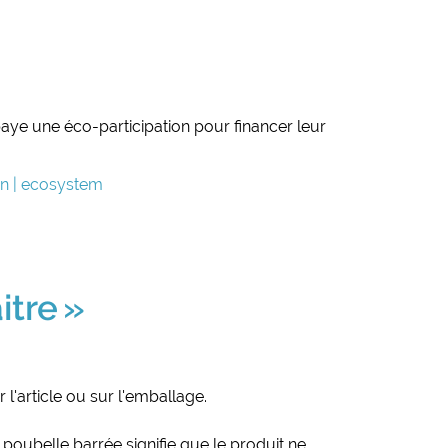
aye une éco-participation pour financer leur
on | ecosystem
tre »
 l'article ou sur l'emballage.
poubelle barrée signifie que le produit ne