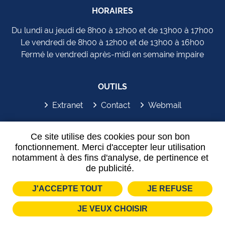
HORAIRES
Du lundi au jeudi de 8h00 à 12h00 et de 13h00 à 17h00
Le vendredi de 8h00 à 12h00 et de 13h00 à 16h00
Fermé le vendredi après-midi en semaine impaire
OUTILS
Extranet
Contact
Webmail
SYDEM'APP
Ce site utilise des cookies pour son bon
fonctionnement. Merci d'accepter leur utilisation
notamment à des fins d'analyse, de pertinence et
de publicité.
J'ACCEPTE TOUT
JE REFUSE
Plan de site
Mentions légales
Partenaires
JE VEUX CHOISIR
Données personnelles