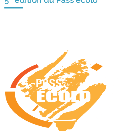
5
édition du Pass'écolo