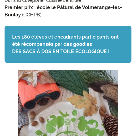
Dans la
catégorie "cuisine centrale"
Premier prix : école le Pâtural de Volmerange-les-
Boulay
(CCHPB)
Les 180 élèves et encadrants participants ont
été récompensés par des goodies :
DES SACS À DOS EN TOILE ÉCOLOGIQUE !